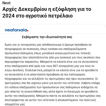
ο
Next:
Αρχές Δεκεμβρίου η εξόφληση για το
ή
2024 στο αγροτικό πετρέλαιο
γ
η
Σεβόμαστε την ιδιωτικότητά σας
σ
Εμείς και οι συνεργάτες μας αποθηκεύουμε ή έχουμε πρόσβαση σε
η
πληροφορίες σε συσκευές, όπως cookies και επεξεργαζόμαστε
προσωπικά δεδομένα, όπως μοναδικά αναγνωριστικά και τυπικές
ά
πληροφορίες που αποστέλλονται από μια συσκευή για τους σκοπούς που
περιγράφονται παρακάτω. Μπορείτε να κάνετε κλικ για να συναινέσετε
ρ
στην επεξεργασία από εμάς και τους 807 συνεργάτες μας για τους εν
λόγω σκοπούς. Εναλλακτικά, μπορείτε να κάνετε κλικ για να αρνηθείτε
θ
να συναινέστε ή να αποκτήσετε πρόσβαση σε πιο λεπτομερείς
πληροφορίες και να αλλάξετε τις προτιμήσεις σας πριν συναινέσετε. Οι
ρ
προτιμήσεις σας θα ισχύουν μόνο για αυτόν τον ιστότοπο. Λάβετε υπόψη
ότι κάποια επεξεργασία των προσωπικών σας δεδομένων ενδέχεται να
ω
μην απαιτεί τη συγκατάθεσή σας, αλλά έχετε το δικαίωμα να αρνηθείτε
αυτήν την επεξεργασία. Μπορείτε πάντα να αλλάξετε τις προτιμήσεις σας
επιστρέφοντας σε αυτόν τον ιστότοπο ή επισκεπτόμενοι την πολιτική
ν
απορρήτου μας.