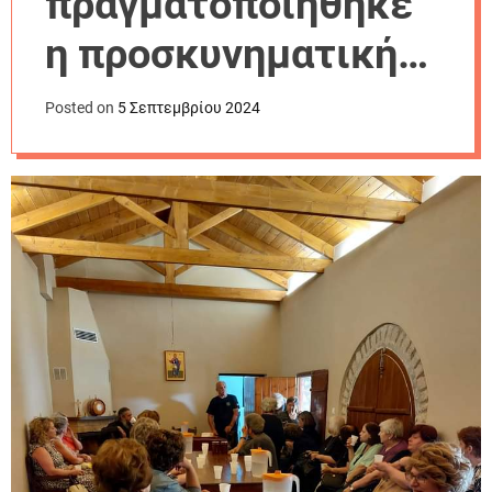
πραγματοποιήθηκε
r
m
η προσκυνηματική
o
d
εκδρομή της
e
Posted on
5 Σεπτεμβρίου 2024
Ιεραποστολής
Φαρσάλων