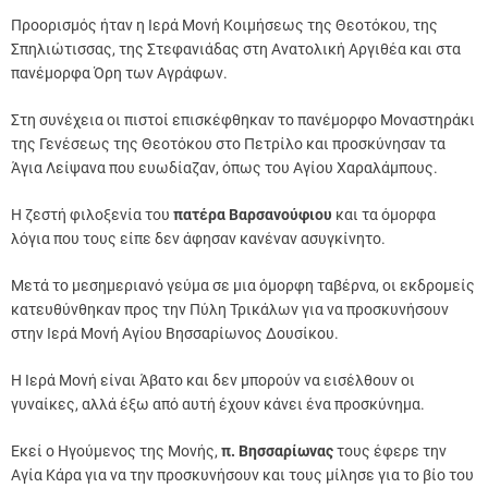
Προορισμός ήταν η Ιερά Μονή Κοιμήσεως της Θεοτόκου, της
Σπηλιώτισσας, της Στεφανιάδας στη Ανατολική Αργιθέα και στα
πανέμορφα Όρη των Αγράφων.
Στη συνέχεια οι πιστοί επισκέφθηκαν το πανέμορφο Μοναστηράκι
της Γενέσεως της Θεοτόκου στο Πετρίλο και προσκύνησαν τα
Άγια Λείψανα που ευωδίαζαν, όπως του Αγίου Χαραλάμπους.
Η ζεστή φιλοξενία του
πατέρα Βαρσανούφιου
και τα όμορφα
λόγια που τους είπε δεν άφησαν κανέναν ασυγκίνητο.
Μετά το μεσημεριανό γεύμα σε μια όμορφη ταβέρνα, οι εκδρομείς
κατευθύνθηκαν προς την Πύλη Τρικάλων για να προσκυνήσουν
στην Ιερά Μονή Αγίου Βησσαρίωνος Δουσίκου.
Η Ιερά Μονή είναι Άβατο και δεν μπορούν να εισέλθουν οι
γυναίκες, αλλά έξω από αυτή έχουν κάνει ένα προσκύνημα.
Εκεί ο Ηγούμενος της Μονής,
π. Βησσαρίωνας
τους έφερε την
Αγία Κάρα για να την προσκυνήσουν και τους μίλησε για το βίο του