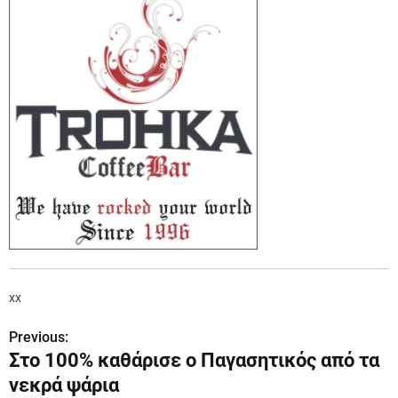
xx
Previous:
Π
Στο 100% καθάρισε ο Παγασητικός από τα
λ
νεκρά ψάρια