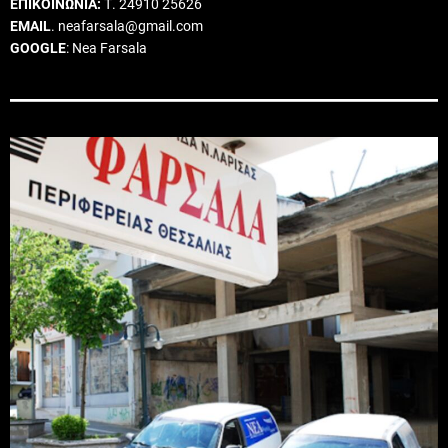
ΕΠΙΚΟΙΝΩΝΙΑ:
Τ. 24910 25626
EMAIL
. neafarsala@gmail.com
GOOGLE
: Nea Farsala