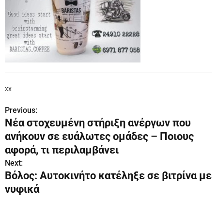
xx
Previous:
Π
Νέα στοχευμένη στήριξη ανέργων που
λ
ανήκουν σε ευάλωτες ομάδες – Ποιους
ο
αφορά, τι περιλαμβάνει
Next:
ή
Βόλος: Αυτοκινήτο κατέληξε σε βιτρίνα με
γ
νυφικά
η