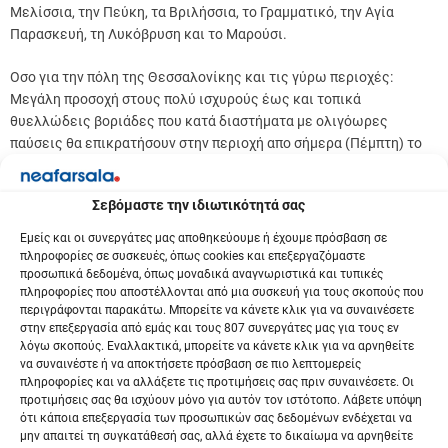
Μελίσσια, την Πεύκη, τα Βριλήσσια, το Γραμματικό, την Αγία
Παρασκευή, τη Λυκόβρυση και το Μαρούσι.
Οσο για την πόλη της Θεσσαλονίκης και τις γύρω περιοχές:
Μεγάλη προσοχή στους πολύ ισχυρούς έως και τοπικά
θυελλώδεις βοριάδες που κατά διαστήματα με ολιγόωρες
παύσεις θα επικρατήσουν στην περιοχή απο σήμερα (Πέμπτη) το
μεσημερι μέχρι και τα ξημερώματα της Κυριακής. Δεν
παρκάρουμε αλλά και προσέχουμε τη διέλευση κάτω από μεγάλα
Σεβόμαστε την ιδιωτικότητά σας
δέντρα!!!
Εμείς και οι συνεργάτες μας αποθηκεύουμε ή έχουμε πρόσβαση σε
Τέλος, διαφαίνονται επιτέλους και για την Κρήτη μας απο
πληροφορίες σε συσκευές, όπως cookies και επεξεργαζόμαστε
βδομάδα αξιόλογες βροχοπτώσεις και στα ορεινά χιονοπτώσεις».
προσωπικά δεδομένα, όπως μοναδικά αναγνωριστικά και τυπικές
πληροφορίες που αποστέλλονται από μια συσκευή για τους σκοπούς που
περιγράφονται παρακάτω. Μπορείτε να κάνετε κλικ για να συναινέσετε
Ο καιρός σήμερα, Παρασκευή 26 Ιανουαρίου:
στην επεξεργασία από εμάς και τους 807 συνεργάτες μας για τους εν
Σε ολόκληρη τη χώρα αναμένονται καλές καιρικές συνθήκες.
λόγω σκοπούς. Εναλλακτικά, μπορείτε να κάνετε κλικ για να αρνηθείτε
να συναινέστε ή να αποκτήσετε πρόσβαση σε πιο λεπτομερείς
Τοπικές νεφώσεις θα υπάρχουν κυρίως στη Θράκη και στο Νότιο
πληροφορίες και να αλλάξετε τις προτιμήσεις σας πριν συναινέσετε. Οι
Αιγαίο. Τη νύχτα και νωρίς το πρωί στα κεντρικά και βόρεια
προτιμήσεις σας θα ισχύουν μόνο για αυτόν τον ιστότοπο. Λάβετε υπόψη
ηπειρωτικά θα εκδηλωθεί παγετός, ενώ η ορατότητα θα είναι
ότι κάποια επεξεργασία των προσωπικών σας δεδομένων ενδέχεται να
κατά τόπους περιορισμένη.
μην απαιτεί τη συγκατάθεσή σας, αλλά έχετε το δικαίωμα να αρνηθείτε