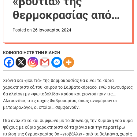
«βουτιά» της
r
m
θερμοκρασίας από
o
d
την Κυριακή
e
Posted on
26 Ιανουαρίου 2024
ΚΟΙΝΟΠΟΙΗΣΤΕ ΤΗΝ ΕΙΔΗΣΗ
Χιόνια και «βουτιά» της θερμοκρασίας θα είναι τα κύρια
χαρακτηριστικά του καιρού το Σαββατοκύριακο, ενώ ο Ιανουάριος
θα κλείσει με «φωτοβολίδα» κρύου και χιονιού πριν τις…
Αλκυονίδες στις αρχές Φεβρουαρίου, όπως αναφέρουν οι
μετεωρολόγοι, οι οποίοι… συμφωνούν.
Πιο αναλυτικά και σύμφωνα με το dnews.gr, την Κυριακή νέο κύμα
ψύχους με κύριο χαρακτηριστικό τα χιόνια και την περαιτέρω
πτώση της θερμοκρασίας θα «εισβάλλει» από τα Βαλκάνια, χωρίς