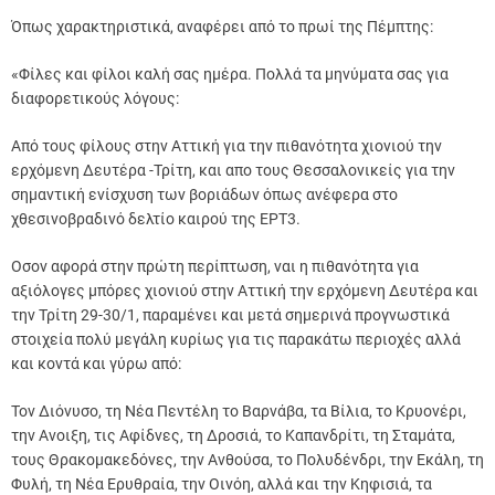
Όπως χαρακτηριστικά, αναφέρει από το πρωί της Πέμπτης:
«Φίλες και φίλοι καλή σας ημέρα. Πολλά τα μηνύματα σας για
διαφορετικούς λόγους:
Από τους φίλους στην Αττική για την πιθανότητα χιονιού την
ερχόμενη Δευτέρα -Τρίτη, και απο τους Θεσσαλονικείς για την
σημαντική ενίσχυση των βοριάδων όπως ανέφερα στο
χθεσινοβραδινό δελτίο καιρού της ΕΡΤ3.
Οσον αφορά στην πρώτη περίπτωση, ναι η πιθανότητα για
αξιόλογες μπόρες χιονιού στην Αττική την ερχόμενη Δευτέρα και
την Τρίτη 29-30/1, παραμένει και μετά σημερινά προγνωστικά
στοιχεία πολύ μεγάλη κυρίως για τις παρακάτω περιοχές αλλά
και κοντά και γύρω από:
Τον Διόνυσο, τη Νέα Πεντέλη το Βαρνάβα, τα Βίλια, το Κρυονέρι,
την Ανοιξη, τις Αφίδνες, τη Δροσιά, το Καπανδρίτι, τη Σταμάτα,
τους Θρακομακεδόνες, την Ανθούσα, το Πολυδένδρι, την Εκάλη, τη
Φυλή, τη Νέα Ερυθραία, την Οινόη, αλλά και την Κηφισιά, τα