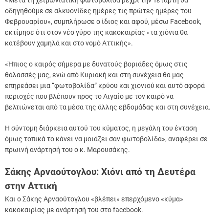
«Μετά τη χειμωνιάτικη φωτοβολίδα μέχρι την Τετάρτη θα
οδηγηθούμε σε αλκυονίδες ημέρες τις πρώτες ημέρες του
Φεβρουαρίου», συμπλήρωσε ο ίδιος και αφού, μέσω Facebook,
εκτίμησε ότι στον νέο γύρο της κακοκαιρίας «τα χιόνια θα
κατέβουν χαμηλά και στο νομό Αττικής».
«Ήπιος ο καιρός σήμερα με δυνατούς βοριάδες όμως στις
θάλασσές μας, ενώ από Κυριακή και στη συνέχεια θα μας
επηρεάσει μια “φωτοβολίδα” κρύου και χιονιού και αυτό αφορά
περιοχές που βλέπουν προς το Αιγαίο με τον καιρό να
βελτιώνεται από τα μέσα της άλλης εβδομάδας και στη συνέχεια.
Η σύντομη διάρκεια αυτού του κύματος, η μεγάλη του ένταση
όμως τοπικά το κάνει να μοιάζει σαν φωτοβολίδα», αναφέρει σε
πρωινή ανάρτησή του ο κ. Μαρουσάκης.
Σάκης Αρναούτογλου: Χιόνι από τη Δευτέρα
στην Αττική
Και ο Σάκης Αρναούτογλου «βλέπει» επερχόμενο «κύμα»
κακοκαιρίας με ανάρτησή του στο facebook.