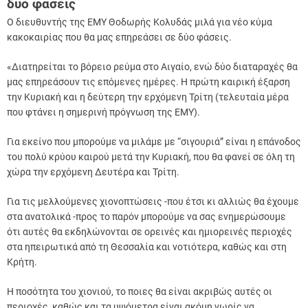
δύο φάσεις
Ο διευθυντής της ΕΜΥ Θοδωρής Κολυδάς μιλά για νέο κύμα
κακοκαιρίας που θα μας επηρεάσει σε δύο φάσεις.
«Διατηρείται το βόρειο ρεύμα στο Αιγαίο, ενώ δύο διαταραχές θα
μας επηρεάσουν τις επόμενες ημέρες. Η πρώτη καιρική έξαρση
την Κυριακή και η δεύτερη την ερχόμενη Τρίτη (τελευταία μέρα
που φτάνει η σημερινή πρόγνωση της ΕΜΥ).
Για εκείνο που μπορούμε να μιλάμε με “σιγουριά” είναι η επάνοδος
του πολύ κρύου καιρού μετά την Κυριακή, που θα φανεί σε όλη τη
χώρα την ερχόμενη Δευτέρα και Τρίτη.
Για τις μελλούμενες χιονοπτώσεις -που έτσι κι αλλιώς θα έχουμε
στα ανατολικά -προς το παρόν μπορούμε να σας ενημερώσουμε
ότι αυτές θα εκδηλώνονται σε ορεινές και ημιορεινές περιοχές
στα ηπειρωτικά από τη Θεσσαλία και νοτιότερα, καθώς και στη
Κρήτη.
Η ποσότητα του χιονιού, το ποιες θα είναι ακριβώς αυτές οι
περιοχές, καθώς και τα υψόμετρα είναι ακόμη νωρίς να