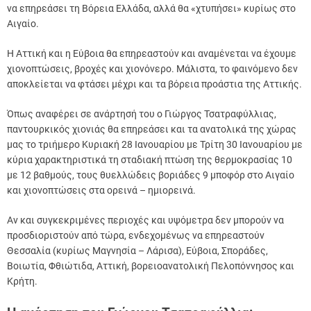
να επηρεάσει τη Βόρεια Ελλάδα, αλλά θα «χτυπήσει» κυρίως στο
Αιγαίο.
Η Αττική και η Εύβοια θα επηρεαστούν και αναμένεται να έχουμε
χιονοπτώσεις, βροχές και χιονόνερο. Μάλιστα, το φαινόμενο δεν
αποκλείεται να φτάσει μέχρι και τα βόρεια προάστια της Αττικής.
Όπως αναφέρει σε ανάρτησή του ο Γιώργος Τσατραφύλλιας,
παντουρκικός χιονιάς θα επηρεάσει και τα ανατολικά της χώρας
μας το τριήμερο Κυριακή 28 Ιανουαρίου με Τρίτη 30 Ιανουαρίου με
κύρια χαρακτηριστικά τη σταδιακή πτώση της θερμοκρασίας 10
με 12 βαθμούς, τους θυελλώδεις βοριάδες 9 μποφόρ στο Αιγαίο
και χιονοπτώσεις στα ορεινά – ημιορεινά.
Αν και συγκεκριμένες περιοχές και υψόμετρα δεν μπορούν να
προσδιοριστούν από τώρα, ενδεχομένως να επηρεαστούν
Θεσσαλία (κυρίως Μαγνησία – Λάρισα), Εύβοια, Σποράδες,
Βοιωτία, Φθιώτιδα, Αττική, βορειοανατολική Πελοπόννησος και
Κρήτη.