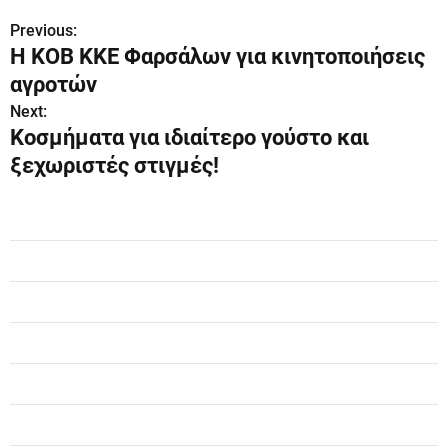
Previous:
Π
Η ΚΟΒ ΚΚΕ Φαρσάλων για κινητοποιήσεις
λ
αγροτών
ο
Next:
Κοσμήματα για ιδιαίτερο γούστο και
ή
ξεχωριστές στιγμές!
γ
η
σ
η
ά
ρ
θ