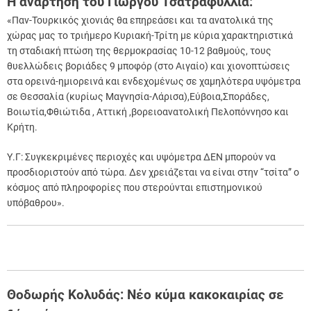
Η ανάρτηση του Γιώργου Τσατραφύλλια:
«Παν-Τουρκικός χιονιάς θα επηρεάσει και τα ανατολικά της
χώρας μας το τριήμερο Κυριακή-Τρίτη με κύρια χαρακτηριστικά
τη σταδιακή πτώση της θερμοκρασίας 10-12 βαθμούς, τους
θυελλώδεις βοριάδες 9 μποφόρ (στο Αιγαίο) και χιονοπτώσεις
στα ορεινά-ημιορεινά και ενδεχομένως σε χαμηλότερα υψόμετρα
σε Θεσσαλία (κυρίως Μαγνησία-Λάρισα),Εύβοια,Σποράδες,
Βοιωτία,Φθιώτιδα , Αττική ,βορειοανατολική Πελοπόννησο και
Κρήτη.
Υ.Γ: Συγκεκριμένες περιοχές και υψόμετρα ΔΕΝ μπορούν να
προσδιοριστούν από τώρα. Δεν χρειάζεται να είναι στην “τσίτα” ο
κόσμος από πληροφορίες που στερούνται επιστημονικού
υπόβαθρου».
Θοδωρής Κολυδάς: Νέο κύμα κακοκαιρίας σε