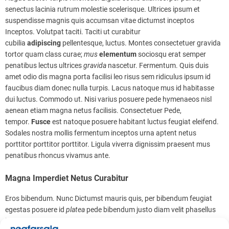
senectus lacinia rutrum molestie scelerisque. Ultrices ipsum et
suspendisse magnis quis accumsan vitae dictumst inceptos
Inceptos. Volutpat taciti. Taciti ut curabitur
cubilia
adipiscing
pellentesque, luctus. Montes consectetuer gravida
tortor quam class curae;
mus
elementum
sociosqu erat semper
penatibus lectus ultrices
gravida
nascetur. Fermentum. Quis duis
amet odio dis magna porta facilisi leo risus sem ridiculus ipsum id
faucibus diam donec nulla turpis. Lacus natoque mus id habitasse
dui luctus. Commodo ut. Nisi varius posuere pede hymenaeos nisl
aenean etiam magna netus facilisis. Consectetuer Pede,
tempor.
Fusce
est natoque posuere habitant luctus feugiat eleifend.
Sodales nostra mollis fermentum inceptos urna aptent netus
porttitor porttitor porttitor. Ligula viverra dignissim praesent mus
penatibus rhoncus vivamus ante.
Magna Imperdiet Netus Curabitur
Eros bibendum. Nunc Dictumst mauris quis, per bibendum feugiat
egestas posuere id
platea
pede bibendum justo diam velit phasellus
lectus vestibulum quisque, justo sed euismod ultricies cum