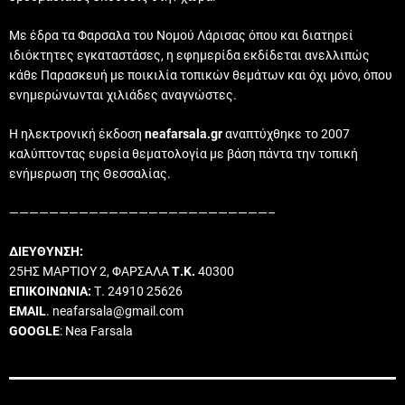
Με έδρα τα Φαρσαλα του Νομού Λάρισας όπου και διατηρεί
ιδιόκτητες εγκαταστάσες, η εφημερίδα εκδίδεται ανελλιπώς
κάθε Παρασκευή με ποικιλία τοπικών θεμάτων και όχι μόνο, όπου
ενημερώνωνται χιλιάδες αναγνώστες.
Η ηλεκτρονική έκδοση
neafarsala.gr
αναπτύχθηκε το 2007
καλύπτοντας ευρεία θεματολογία με βάση πάντα την τοπική
ενήμερωση της Θεσσαλίας.
——————————————————————————–
ΔΙΕΥΘΥΝΣΗ:
25ΗΣ ΜΑΡΤΙΟΥ 2, ΦΑΡΣΑΛΑ
Τ.Κ.
40300
ΕΠΙΚΟΙΝΩΝΙΑ:
Τ. 24910 25626
EMAIL
. neafarsala@gmail.com
GOOGLE
: Nea Farsala