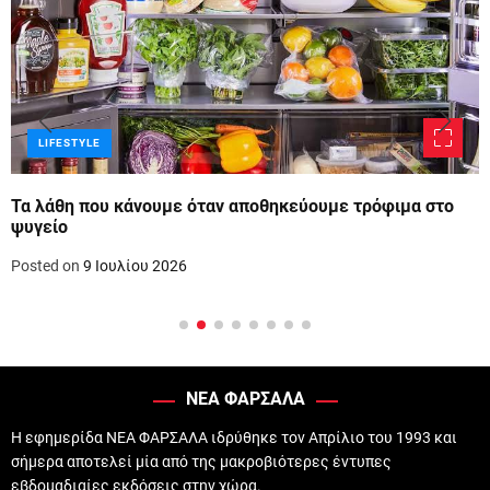
LIFESTYLE
Τα λάθη που κάνουμε όταν αποθηκεύουμε τρόφιμα στο
ψυγείο
Posted on
9 Ιουλίου 2026
ΝΕΑ ΦΑΡΣΑΛΑ
Η εφημερίδα ΝΕΑ ΦΑΡΣΑΛΑ ιδρύθηκε τον Απρίλιο του 1993 και
σήμερα αποτελεί μία από της μακροβιότερες έντυπες
εβδομαδιαίες εκδόσεις στην χώρα.