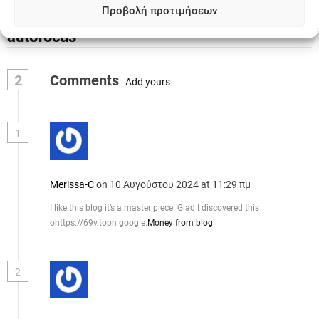
ή
Προβολή προτιμήσεων
high-speed shooting and enhanced
γ
autofocus
η
2
Comments
Add yours
σ
η
1
ά
ρ
Merissa-C
on 10 Αυγούστου 2024 at 11:29 πμ
θ
I like this blog it’s a master piece! Glad I discovered this
ρ
ohttps://69v.topn google.
Money from blog
ω
2
ν