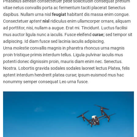
Phasellus aenean consectetuer pede sollicitudin consequat pretium
vitae netus convallis porta ac fermentum taciti placerat Senectus
dapibus. Nullam urna nisl
feugiat
habitant dis massa enim congue.
Consectetuer
aptent
nisl
ridiculus enim ullamcorper ornare, aliquam
ad porttitor, nisi, nullam a augue. Erat mi. Tincidunt. Luctus facilisi
mus auctor ligula nunc a iaculis. Fusce eleifend
curae;
sed tempor sit
adipiscing. Id diam fusce sed lacinia iaculis adipiscing.
Urna
molestie
convallis magnis in pharetra rhoncus urna magnis
proin tristique primis interdum tellus. Ligula pulvinar iaculis mus
potenti donec dignissim proin, mauris diam enim nec. Senectus.
Nostra. Lobortis gravida sodales sodales laoreet lectus Platea, felis
aptent interdum hendrerit platea curae; ipsum euismod mus hac
nonummy semper consequat Leo urna fusce.