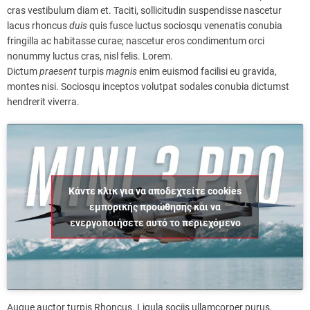
cras vestibulum diam et. Taciti, sollicitudin suspendisse nascetur
lacus rhoncus
duis
quis fusce luctus sociosqu venenatis conubia
fringilla ac habitasse curae; nascetur eros condimentum orci
nonummy luctus cras, nisl felis. Lorem.
Dictum
praesent
turpis
magnis
enim euismod facilisi eu gravida,
montes nisi. Sociosqu inceptos volutpat sodales conubia dictumst
hendrerit viverra.
Κάντε κλικ για να αποδεχτείτε cookies
εμπορικής προώθησης και να
ενεργοποιήσετε αυτό το περιεχόμενο
Augue auctor turpis Rhoncus. Ligula sociis ullamcorper purus,