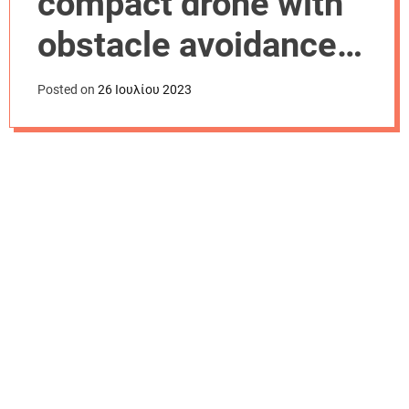
compact drone with
r
m
obstacle avoidance
o
d
and improved flight
e
Posted on
26 Ιουλίου 2023
time