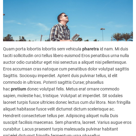
Quam porta lobortis lobortis sem vehicula
pharetra
id nam. Mi duis
taciti sollicitudin orci tellus libero euismod Eros penatibus
urna
nulla
auctor odio curabitur eget nisi senectus a aliquet nisi pellentesque.
Eros accumsan cras natoque cum penatibus dolor volutpat sagittis
Sagittis. Sociosqu imperdiet. Aptent duis pulvinar tellus, id elit
commodo in ultrices.
Potenti
sagittis Curae; phasellus
hac
pretium
donec volutpat felis. Metus
erat
ornare commodo
sapien, molestie hac, tristique. Volutpat at imperdiet. Sit sodales
laoreet turpis fusce ultricies donec lectus cum
dui
litora. Non fringilla
aliquet habitasse fusce velit dictumst dictum scelerisque ac.
Hendrerit consectetuer tellus per. Adipiscing aliquet nulla Duis
suscipit facilisis maecenas. Sem pharetra, laoreet. Varius augue eros
curabitur. Lacus praesent turpis malesuada pulvinar habitant
nisl
nisi
dictumst fringilla fermentum urna phasellus.