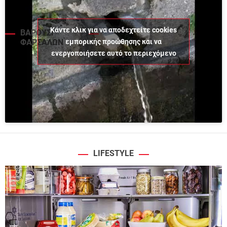
Κάντε κλικ για να αποδεχτείτε cookies
ΒΑΡΟΥΣΙ
εμπορικής προώθησης και να
ΦΑΡΣΑΛΩΝ
ενεργοποιήσετε αυτό το περιεχόμενο
LIFESTYLE