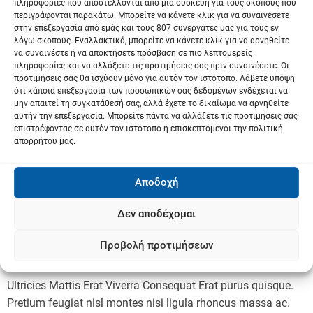
πληροφορίες που αποστέλλονται από μια συσκευή για τους σκοπούς που
and top tips for travelling alone
περιγράφονται παρακάτω. Μπορείτε να κάνετε κλικ για να συναινέσετε
στην επεξεργασία από εμάς και τους 807 συνεργάτες μας για τους εν
λόγω σκοπούς. Εναλλακτικά, μπορείτε να κάνετε κλικ για να αρνηθείτε
27 Ιουλίου 2023
να συναινέστε ή να αποκτήσετε πρόσβαση σε πιο λεπτομερείς
πληροφορίες και να αλλάξετε τις προτιμήσεις σας πριν συναινέσετε. Οι
Ultricies Mattis Erat Viverra Consequat Erat purus quisque.
προτιμήσεις σας θα ισχύουν μόνο για αυτόν τον ιστότοπο. Λάβετε υπόψη
Pretium feugiat nisl montes nisi ligula rhoncus massa ac.
ότι κάποια επεξεργασία των προσωπικών σας δεδομένων ενδέχεται να
μην απαιτεί τη συγκατάθεσή σας, αλλά έχετε το δικαίωμα να αρνηθείτε
Luctus. Augue Ad cras ante libero dis id conubia curabitur
–
αυτήν την επεξεργασία. Μπορείτε πάντα να αλλάξετε τις προτιμήσεις σας
Περισσότερα…
επιστρέφοντας σε αυτόν τον ιστότοπο ή επισκεπτόμενοι την πολιτική
απορρήτου μας.
Αποδοχή
EXCLUSIVE
TRAVEL
Gabon aims to be Africa’s emerging
Δεν αποδέχομαι
safari destination
Προβολή προτιμήσεων
27 Ιουλίου 2023
Ultricies Mattis Erat Viverra Consequat Erat purus quisque.
Pretium feugiat nisl montes nisi ligula rhoncus massa ac.