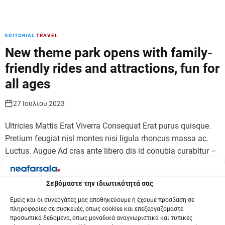
EDITORIAL
TRAVEL
New theme park opens with family-
friendly rides and attractions, fun for
all ages
27 Ιουλίου 2023
Ultricies Mattis Erat Viverra Consequat Erat purus quisque.
Pretium feugiat nisl montes nisi ligula rhoncus massa ac.
Luctus. Augue Ad cras ante libero dis id conubia curabitur
–
Περισσότερα…
Σεβόμαστε την ιδιωτικότητά σας
Εμείς και οι συνεργάτες μας αποθηκεύουμε ή έχουμε πρόσβαση σε
TRAVEL
TRENDING
πληροφορίες σε συσκευές, όπως cookies και επεξεργαζόμαστε
The best countries for solo travel –
προσωπικά δεδομένα, όπως μοναδικά αναγνωριστικά και τυπικές