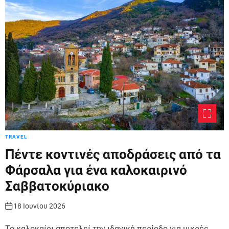
r
m
o
d
e
TRAVEL
Πέντε κοντινές αποδράσεις από τα
Φάρσαλα για ένα καλοκαιρινό
Σαββατοκύριακο
18 Ιουνίου 2026
Το καλοκαίρι αποτελεί την ιδανική περίοδο για μικρές