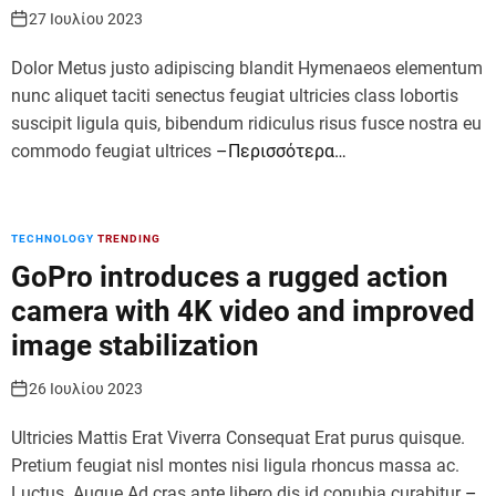
27 Ιουλίου 2023
Dolor Metus justo adipiscing blandit Hymenaeos elementum
nunc aliquet taciti senectus feugiat ultricies class lobortis
suscipit ligula quis, bibendum ridiculus risus fusce nostra eu
commodo feugiat ultrices
–Περισσότερα…
TECHNOLOGY
TRENDING
GoPro introduces a rugged action
camera with 4K video and improved
image stabilization
26 Ιουλίου 2023
Ultricies Mattis Erat Viverra Consequat Erat purus quisque.
Pretium feugiat nisl montes nisi ligula rhoncus massa ac.
Luctus. Augue Ad cras ante libero dis id conubia curabitur
–