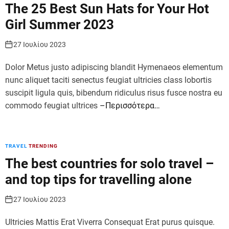
The 25 Best Sun Hats for Your Hot
r
m
Girl Summer 2023
o
d
e
27 Ιουλίου 2023
Dolor Metus justo adipiscing blandit Hymenaeos elementum
nunc aliquet taciti senectus feugiat ultricies class lobortis
suscipit ligula quis, bibendum ridiculus risus fusce nostra eu
commodo feugiat ultrices
–Περισσότερα…
TRAVEL
TRENDING
The best countries for solo travel –
and top tips for travelling alone
27 Ιουλίου 2023
Ultricies Mattis Erat Viverra Consequat Erat purus quisque.