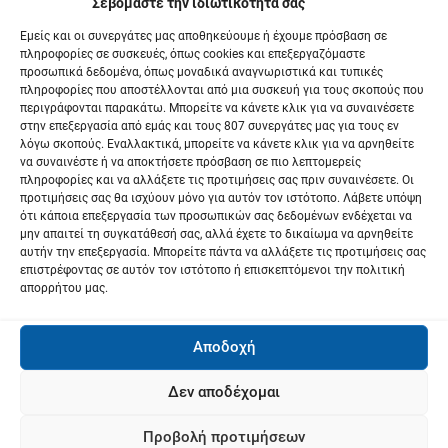
Σεβόμαστε την ιδιωτικότητά σας
Εμείς και οι συνεργάτες μας αποθηκεύουμε ή έχουμε πρόσβαση σε
πληροφορίες σε συσκευές, όπως cookies και επεξεργαζόμαστε
προσωπικά δεδομένα, όπως μοναδικά αναγνωριστικά και τυπικές
πληροφορίες που αποστέλλονται από μια συσκευή για τους σκοπούς που
περιγράφονται παρακάτω. Μπορείτε να κάνετε κλικ για να συναινέσετε
στην επεξεργασία από εμάς και τους 807 συνεργάτες μας για τους εν
λόγω σκοπούς. Εναλλακτικά, μπορείτε να κάνετε κλικ για να αρνηθείτε
να συναινέστε ή να αποκτήσετε πρόσβαση σε πιο λεπτομερείς
πληροφορίες και να αλλάξετε τις προτιμήσεις σας πριν συναινέσετε. Οι
προτιμήσεις σας θα ισχύουν μόνο για αυτόν τον ιστότοπο. Λάβετε υπόψη
ότι κάποια επεξεργασία των προσωπικών σας δεδομένων ενδέχεται να
μην απαιτεί τη συγκατάθεσή σας, αλλά έχετε το δικαίωμα να αρνηθείτε
αυτήν την επεξεργασία. Μπορείτε πάντα να αλλάξετε τις προτιμήσεις σας
επιστρέφοντας σε αυτόν τον ιστότοπο ή επισκεπτόμενοι την πολιτική
ΕΚΔΟΣΗ ΕΦΗΜΕΡΙΔΑΣ ΣΤΑ ΠΕΡΙΠΤΕΡΑ
απορρήτου μας.
Αποδοχή
Δεν αποδέχομαι
Προβολή προτιμήσεων