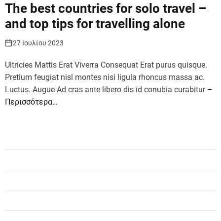
The best countries for solo travel –
r
m
and top tips for travelling alone
o
d
e
27 Ιουλίου 2023
Ultricies Mattis Erat Viverra Consequat Erat purus quisque.
Pretium feugiat nisl montes nisi ligula rhoncus massa ac.
Luctus. Augue Ad cras ante libero dis id conubia curabitur
–
Περισσότερα…